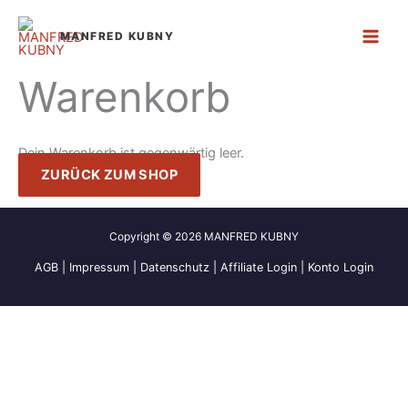
Zum
Inhalt
MANFRED KUBNY
springen
Warenkorb
Dein Warenkorb ist gegenwärtig leer.
ZURÜCK ZUM SHOP
Copyright © 2026 MANFRED KUBNY
AGB
|
Impressum |
Datenschutz
|
Affiliate Login
|
Konto Login